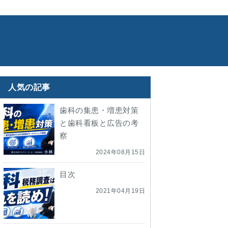
人気の記事
歯科の集患・増患対策
と歯科看板と広告の考
察
2024年08月15日
目次
2021年04月19日