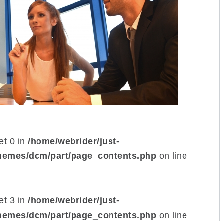
set 0 in
/home/webrider/just-
themes/dcm/part/page_contents.php
on line
set 3 in
/home/webrider/just-
themes/dcm/part/page_contents.php
on line