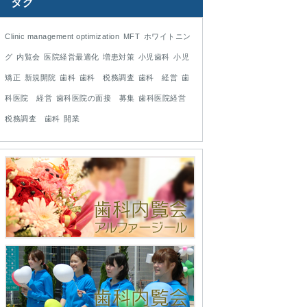
タグ
Clinic management optimization
MFT
ホワイトニン
グ
内覧会
医院経営最適化
増患対策
小児歯科
小児
矯正
新規開院
歯科
歯科 税務調査
歯科 経営
歯
科医院 経営
歯科医院の面接 募集
歯科医院経営
税務調査 歯科
開業