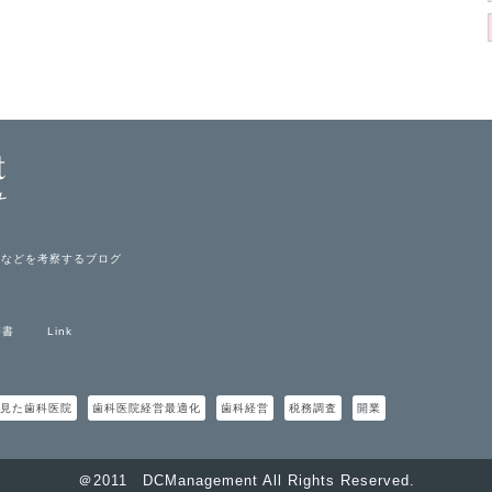
育などを考察するブログ
辞書
Link
見た歯科医院
歯科医院経営最適化
歯科経営
税務調査
開業
＠2011 DCManagement All Rights Reserved.